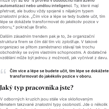
může být
až 60 % profesí v budoucnu nahrazeno
automatizací nebo umělou inteligencí
. Ty, které mají
přetrvat, ale budou vždy spojené s nějakým typem
znalostní práce. „Čím více a lépe se tedy budete učit, tím
lépe se dokážete transformovat do jakékoliv pozice v
oboru,“ pokračuje Braňo.
Dalším zásadním trendem pak je to, že organizační
struktura firem se čím dál tím víc zplošťuje. V takové
organizaci se přitom zaměstnanci stávají tak trochu
obchodníky se svými vlastními schopnostmi. A dodatečné
vzdělání může být jednou z možností, jak vyčnívat z davu.
Čím více a lépe se budete učit, tím lépe se dokážete
transformovat do jakékoliv pozice v oboru.
Jaký typ pracovníka jste?
V odborných kruzích jsou stále více skloňovaným
tématem takzvané znalostní typy osobností. Jde o několik