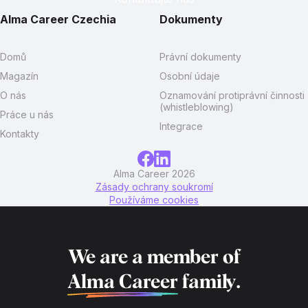
Alma Career Czechia
Dokumenty
Domů
Právní dokumenty
Magazín
Osobní údaje
O nás
Oznamování protiprávní činnosti
(whistleblowing)
Práce u nás
Integrace
Kontakty
Alma Career 2026
Zásady ochrany soukromí
Používáme cookies
We are a member of
Alma Career
family.