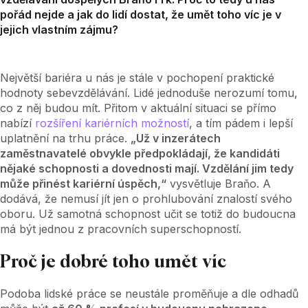
pořád nejde a jak do lidí dostat, že umět toho víc je v
jejich vlastním zájmu?
Největší bariéra u nás je stále v pochopení praktické
hodnoty sebevzdělávání. Lidé jednoduše nerozumí tomu,
co z něj budou mít. Přitom v aktuální situaci se přímo
nabízí
rozšíření kariérních možností
, a tím pádem i lepší
uplatnění na trhu práce.
„Už v inzerátech
zaměstnavatelé obvykle předpokládají, že kandidáti
nějaké schopnosti a dovednosti mají. Vzdělání jim tedy
může přinést kariérní úspěch,“
vysvětluje Braňo. A
dodává, že nemusí jít jen o prohlubování znalostí svého
oboru. Už samotná schopnost učit se totiž do budoucna
má být jednou z pracovních superschopností.
Proč je dobré toho umět víc
Podoba lidské práce se neustále proměňuje a dle odhadů