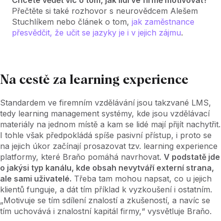
Přečtěte si také rozhovor s neurovědcem Alešem
Stuchlíkem nebo článek o tom,
jak zaměstnance
přesvědčit, že učit se jazyky je i v jejich zájmu
.
Na cestě za learning experience
Standardem ve firemním vzdělávání jsou takzvané LMS,
tedy learning management systémy, kde jsou vzdělávací
materiály na jednom místě a kam se lidé mají přijít nachytřit.
I tohle však předpokládá spíše pasivní přístup, i proto se
na jejich úkor začínají prosazovat tzv. learning experience
platformy, které Braňo pomáhá navrhovat.
V podstatě jde
o jakýsi typ kanálu, kde obsah nevytváří externí strana,
ale sami uživatelé.
Třeba tam mohou napsat, co u jejich
klientů funguje, a dát tím příklad k vyzkoušení i ostatním.
„Motivuje se tím sdílení znalostí a zkušeností, a navíc se
tím uchovává i znalostní kapitál firmy,“ vysvětluje Braňo.