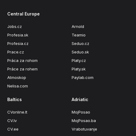
Central Europe
Jobs.cz
Arnold
Profesia.sk
Teamio
Profesia.cz
Seduo.cz
Prace.cz
Seduo.sk
Práca za rohom
Platy.cz
Práce za rohem
Platy.sk
Atmoskop
Paylab.com
Nelisa.com
Baltics
Adriatic
CVonline.lt
MojPosao
CV.lv
MojPosao.ba
CV.ee
Vrabotuvanje