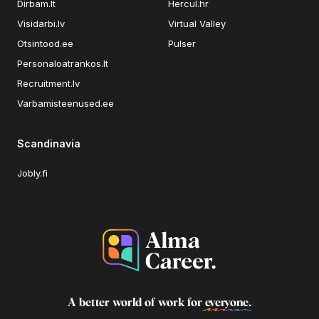
Dirbam.lt
Hercul.hr
Visidarbi.lv
Virtual Valley
Otsintood.ee
Pulser
Personaloatrankos.lt
Recruitment.lv
Varbamisteenused.ee
Scandinavia
Jobly.fi
A better world of work for
everyone
.