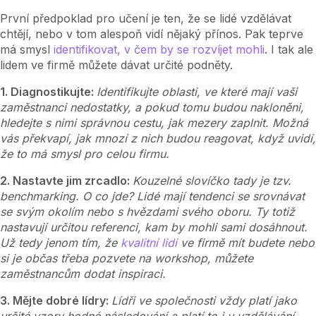
První předpoklad pro učení je ten, že se lidé vzdělávat
chtějí, nebo v tom alespoň vidí nějaký přínos. Pak teprve
má smysl
identifikovat, v čem by se rozvíjet mohli
. I tak ale
lidem ve firmě můžete dávat určité podněty.
1. Diagnostikujte:
Identifikujte oblasti, ve které mají vaši
zaměstnanci nedostatky, a pokud tomu budou nakloněni,
hledejte s nimi správnou cestu, jak mezery zaplnit. Možná
vás překvapí, jak mnozí z nich budou reagovat, když uvidí,
že to má smysl pro celou firmu.
2. Nastavte jim zrcadlo:
Kouzelné slovíčko tady je tzv.
benchmarking. O co jde? Lidé mají tendenci se srovnávat
se svým okolím nebo s hvězdami svého oboru. Ty totiž
nastavují určitou referenci, kam by mohli sami dosáhnout.
Už tedy jenom tím, že
kvalitní lidi
ve firmě mít budete nebo
si je občas třeba pozvete na workshop, můžete
zaměstnancům dodat inspiraci.
3. Mějte dobré lídry:
Lídři ve společnosti vždy platí jako
určité vzory hodné následování a platí to i u vzdělávání.