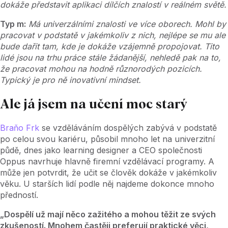
dokáže představit aplikaci dílčích znalostí v reálném světě.
Typ m:
Má univerzálními znalosti ve více oborech. Mohl by
pracovat v podstatě v jakémkoliv z nich, nejlépe se mu ale
bude dařit tam, kde je dokáže vzájemně propojovat. Tito
lidé jsou na trhu práce stále žádanější, nehledě pak na to,
že pracovat mohou na hodně různorodých pozicích.
Typický je pro ně inovativní mindset.
Ale já jsem na učení moc starý
Braňo Frk
se vzděláváním dospělých zabývá v podstatě
po celou svou kariéru, působil mnoho let na univerzitní
půdě, dnes jako learning designer a CEO společnosti
Oppus navrhuje hlavně firemní vzdělávací programy. A
může jen potvrdit, že učit se člověk dokáže v jakémkoliv
věku. U starších lidí podle něj najdeme dokonce mnoho
předností.
„Dospělí už mají něco zažitého a mohou těžit ze svých
zkušeností. Mnohem častěji preferují praktické věci,