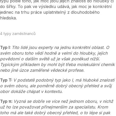
typů podle toho, jak moc jdou jejich znalosti do hloubky či
do šířky. To pak ve výsledku udává, jak moc je konkrétní
jedinec na trhu práce uplatnitelný z dlouhodobého
hlediska.
4 typy zaměstnanců
Typ I:
Tito lidé jsou experty na jednu konkrétní oblast. O
svém oboru toho vědí hodně a velmi do hloubky, jejich
povědomí o dalším světě už je však poněkud nižší.
Typickým příkladem by mohl být třeba molekulární chemik
nebo jiné úzce zaměřené vědecké profese.
Typ T:
V podstatě podobný typ jako I, má hluboké znalosti
o svém oboru, ale poměrně dobrý obecný přehled a svůj
obor dokáže chápat v kontextu.
Typ π:
Vyzná se dobře ve více než jednom oboru, v nichž
už ho lze považovat přinejmenším za specialistu. Krom
toho má ale také dobrý obecný přehled, o to lépe si pak