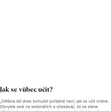
Když i fuckup se může hodit
„Když jsme pracovali pro jednu mezinárodní firmu,
strašně nám zafungovalo sdílení vlastních fuckupů.
Dokonce jsme k tématu udělali soutěž o největší
fuckup, která byla velmi úspěšná. Sešlo se hodně
příběhů a na jejich základě jsme byli schopni
identifikovat, kde se mají lidé dovzdělávat,“ popisuje
jednu chytrou a zároveň zábavnou mechaniku
Braňo.
Jak se vůbec učit?
„Většina lidí dnes bohužel pořádně neví, jak se učit online.
Obvykle sedí na webinářích a očekávají, že se stane