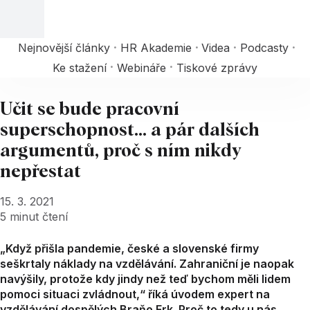
Nejnovější články
HR Akademie
Videa
Podcasty
Ke stažení
Webináře
Tiskové zprávy
Učit se bude pracovní
superschopnost... a pár dalších
argumentů, proč s ním nikdy
nepřestat
15. 3. 2021
5
minut čtení
„Když přišla pandemie, české a slovenské firmy
seškrtaly náklady na vzdělávání. Zahraniční je naopak
navýšily, protože kdy jindy než teď bychom měli lidem
pomoci situaci zvládnout,“ říká úvodem expert na
vzdělávání dospělých Braňo Frk. Proč to tedy u nás