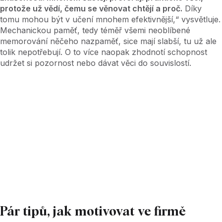
protože už vědí, čemu se věnovat chtějí a proč.
Díky
tomu mohou být v učení mnohem efektivnější,“ vysvětluje.
Mechanickou paměť, tedy téměř všemi neoblíbené
memorování něčeho nazpaměť, sice mají slabší, tu už ale
tolik nepotřebují. O to více naopak zhodnotí schopnost
udržet si pozornost nebo dávat věci do souvislostí.
Nevíte, jak s firemním vzděláváním začít?
Na
našem portálu Seduo.cz je to snadné. Probíhá to
skrz tematické videokurzy a část jich můžete
zaměstnancům naordinovat, část si zase můžou
vybrat sami dle svého zájmu.
A vyzkoušet si ho
můžete zdarma
.
Pár tipů, jak motivovat ve firmě