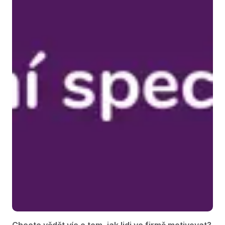
Chcete vědět víc o tom, jak lidi ve firmě motivovat?