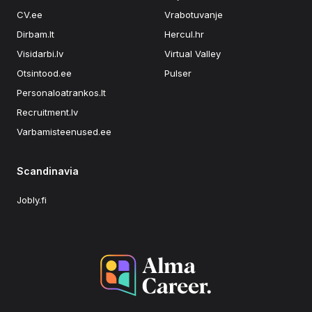
CV.ee
Vrabotuvanje
Dirbam.lt
Hercul.hr
Visidarbi.lv
Virtual Valley
Otsintood.ee
Pulser
Personaloatrankos.lt
Recruitment.lv
Varbamisteenused.ee
Scandinavia
Jobly.fi