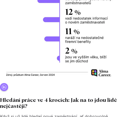
Hledání práce ve 4 krocích: Jak na to jdou lidé
nejčastěji?
Když si už lidé hledají nové zaměstnání, ať dobrovolně,