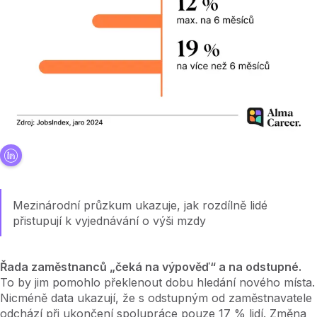
Mezinárodní průzkum ukazuje, jak rozdílně lidé
přistupují k vyjednávání o výši mzdy
Řada zaměstnanců „čeká na výpověď“ a na odstupné.
To by jim pomohlo překlenout dobu hledání nového místa.
Nicméně data ukazují, že s odstupným od zaměstnavatele
odchází při ukončení spolupráce pouze 17 % lidí. Změna