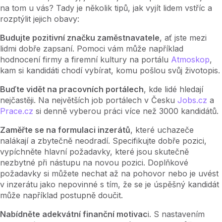
na tom u vás? Tady je několik tipů, jak vyjít lidem vstříc a
rozptýlit jejich obavy:
Budujte pozitivní značku zaměstnavatele
, ať jste mezi
lidmi dobře zapsaní. Pomoci vám může například
hodnocení firmy a firemní kultury na portálu
Atmoskop
,
kam si kandidáti chodí vybírat, komu pošlou svůj životopis.
Buďte vidět na pracovních portálech
, kde lidé hledají
nejčastěji. Na největších job portálech v Česku
Jobs.cz
a
Prace.cz
si denně vyberou práci více než 3000 kandidátů.
Zaměřte se na formulaci inzerátů
, které uchazeče
nalákají a zbytečně neodradí. Specifikujte dobře pozici,
vypíchněte hlavní požadavky, které jsou skutečně
nezbytné při nástupu na novou pozici. Doplňkové
požadavky si můžete nechat až na pohovor nebo je uvést
v inzerátu jako nepovinné s tím, že se je úspěšný kandidát
může například postupně doučit.
Nabídněte adekvátní finanční motivac
i. S nastavením