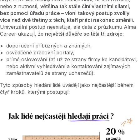
nebo z nutnosti,
většina tak stále činí vlastními silami,
bez pomoci úřadu práce –⁠⁠⁠⁠⁠⁠ vloni takový postup zvolily
více než dvě třetiny z těch, kteří práci nakonec změnili
.
Univerzální postup neexistuje, ale data z průzkumu Alma
Career ukazují, že
největší důvěře se těší tři zdroje
:
doporučení příbuzných a známých,
osvědčené pracovní portály,
přímé oslovování (ať už ze strany firmy ke kandidátovi,
nebo aktivní vyhledávání a kontaktování zajímavých
zaměstnavatelů ze strany uchazečů).
Tyto způsoby hledání lidé uvádějí jako nejčastější během
čtyř kroků, kterými postupují: