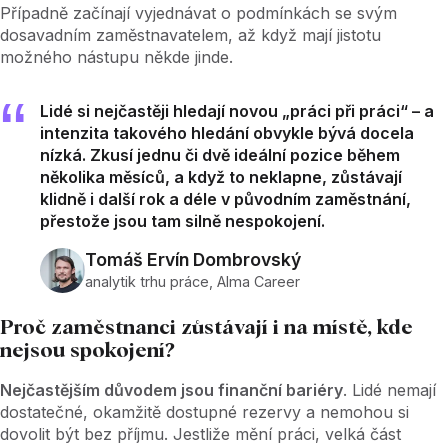
Případně začínají vyjednávat o podmínkách se svým
dosavadním zaměstnavatelem, až když mají jistotu
možného nástupu někde jinde.
Lidé si nejčastěji hledají novou „práci při práci“ –⁠⁠⁠⁠⁠⁠ a
intenzita takového hledání obvykle bývá docela
nízká. Zkusí jednu či dvě ideální pozice během
několika měsíců, a když to neklapne, zůstávají
klidně i další rok a déle v původním zaměstnání,
přestože jsou tam silně nespokojení.
Tomáš Ervín Dombrovský
analytik trhu práce, Alma Career
Proč zaměstnanci zůstávají i na místě, kde
nejsou spokojení?
Nejčastějším důvodem jsou finanční bariéry
. Lidé nemají
dostatečné, okamžitě dostupné rezervy a nemohou si
dovolit být bez příjmu. Jestliže mění práci, velká část