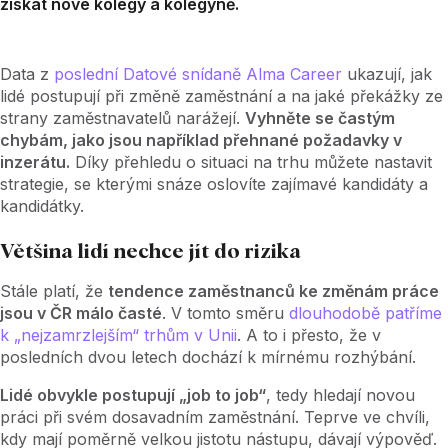
získat nové kolegy a kolegyně.
Data z
poslední Datové snídaně Alma Career
ukazují, jak
lidé postupují při změně zaměstnání a na jaké překážky ze
strany zaměstnavatelů narážejí.
Vyhněte se častým
chybám, jako jsou například přehnané požadavky v
inzerátu.
Díky přehledu o situaci na trhu můžete nastavit
strategie, se kterými snáze oslovíte zajímavé kandidáty a
kandidátky.
Většina lidí nechce jít do rizika
Stále platí, že
tendence zaměstnanců ke změnám práce
jsou v ČR málo časté
. V tomto směru
dlouhodobě patříme
k „nejzamrzlejším“ trhům v Unii
. A to i přesto, že v
posledních dvou letech dochází k mírnému rozhýbání.
Lidé obvykle postupují „job to job“
, tedy hledají novou
práci při svém dosavadním zaměstnání. Teprve ve chvíli,
kdy mají poměrně velkou jistotu nástupu, dávají výpověď.