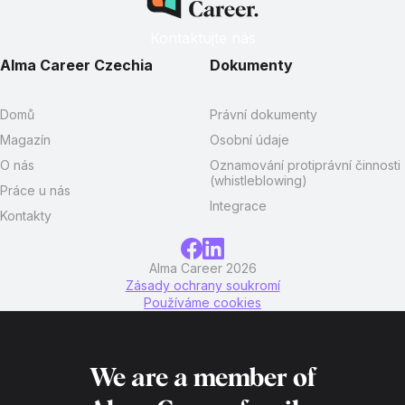
Kontaktujte nás
Alma Career Czechia
Dokumenty
Domů
Právní dokumenty
Magazín
Osobní údaje
O nás
Oznamování protiprávní činnosti
(whistleblowing)
Práce u nás
Integrace
Kontakty
Alma Career 2026
Zásady ochrany soukromí
Používáme cookies
We are a member of