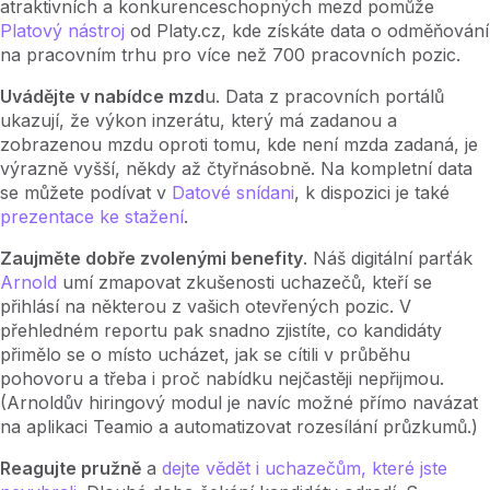
atraktivních a konkurenceschopných mezd pomůže
Platový nástroj
od Platy.cz, kde získáte data o odměňování
na pracovním trhu pro více než 700 pracovních pozic.
Uvádějte v nabídce mzd
u. Data z pracovních portálů
ukazují, že výkon inzerátu, který má zadanou a
zobrazenou mzdu oproti tomu, kde není mzda zadaná, je
výrazně vyšší, někdy až čtyřnásobně. Na kompletní data
se můžete podívat v
Datové snídani
, k dispozici je také
prezentace ke stažení
.
Zaujměte dobře zvolenými benefity
. Náš digitální parťák
Arnold
umí zmapovat zkušenosti uchazečů, kteří se
přihlásí na některou z vašich otevřených pozic. V
přehledném reportu pak snadno zjistíte, co kandidáty
přimělo se o místo ucházet, jak se cítili v průběhu
pohovoru a třeba i proč nabídku nejčastěji nepřijmou.
(Arnoldův hiringový modul je navíc možné přímo navázat
na aplikaci Teamio a automatizovat rozesílání průzkumů.)
Reagujte pružně
a
dejte vědět i uchazečům, které jste