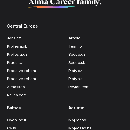
Alma Career
family.
Central Europe
Jobs.cz
Arnold
Profesia.sk
Teamio
Profesia.cz
Seduo.cz
Prace.cz
Seduo.sk
Práca za rohom
Platy.cz
Práce za rohem
Platy.sk
Atmoskop
Paylab.com
Nelisa.com
Baltics
Adriatic
CVonline.lt
MojPosao
CV.lv
MojPosao.ba