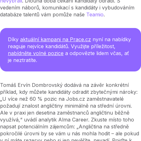
nevybrali
. Dlouhá doba čekání kandidáty odradí. S
vedením náborů, komunikací s kandidáty i vybudováním
databáze talentů vám pomůže naše
Teamio
.
Díky
aktuální kampani na Prace.cz
nyní na nabídky
reaguje nejvíce kandidátů. Využijte příležitost,
nabídněte volné pozice
a odpovězte lidem včas, ať
je neztratíte.
Tomáš Ervín Dombrovský dodává na závěr konkrétní
příklad, kdy můžete kandidáty odradit zbytečnými nároky:
„U více než 60 % pozic na Jobs.cz zaměstnavatelé
požadují znalost angličtiny minimálně na střední úrovni.
Ale v praxi jen desetina zaměstnanců angličtinu běžně
využívá,“ uvádí analytik Alma Career. Zkuste místo toho
napsat potenciálním zájemcům: „Angličtina na středně
pokročilé úrovni by se vám u nás mohla hodit –⁠⁠⁠⁠⁠⁠ ale pokud
v ní máte rezervy nebo si jen nevěříte, nevadí. Pojďte k