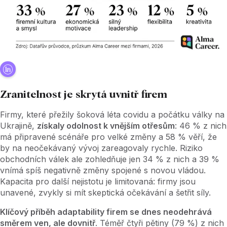
Zranitelnost je skrytá uvnitř firem
Firmy, které přežily šoková léta covidu a počátku války na
Ukrajině,
získaly odolnost k vnějším otřesům
: 46
% z nich
má připravené scénáře pro velké změny a 58
% věří, že
by na neočekávaný vývoj zareagovaly rychle. Riziko
obchodních válek ale zohledňuje jen 34
% z nich a 39
%
vnímá spíš negativně změny spojené s novou vládou.
Kapacita pro další nejistotu je limitovaná: firmy jsou
unavené, zvykly si mít skeptická očekávání a šetřit síly.
Klíčový příběh adaptability firem se dnes neodehrává
směrem ven, ale dovnitř
. Téměř čtyři pětiny (79
%) z nich