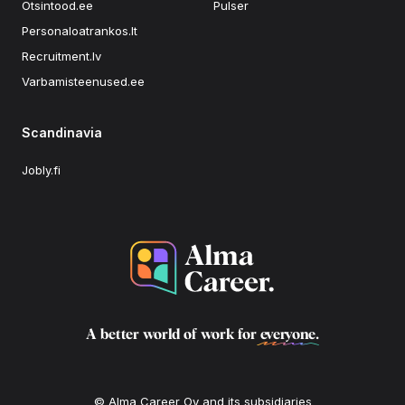
Otsintood.ee
Pulser
Personaloatrankos.lt
Recruitment.lv
Varbamisteenused.ee
Scandinavia
Jobly.fi
A better world of work for
everyone
.
© Alma Career Oy and its subsidiaries