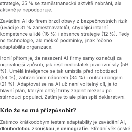
strategie, 35
% se zaměstnanecké aktivitě nebrání, ale
aktivně je nepodporuje.
Zavádění AI do firem brzdí obavy z bezpečnostních rizik
(uvádí je 31
% zaměstnavatelů), chybějící interní
kompetence a lidé (18
%) i absence strategie (12
%). Tedy
ne technologie, ale měkké podmínky, jinak řečeno
adaptabilita organizace.
Ironií přitom je, že nasazení AI firmy samy označují za
nejreálnější způsob, jak řešit nedostatek pracovní síly (59
%). Umělá inteligence se tak umístila před robotizací
(54
%), zahraničním náborem (34
%) i outsourcingem
(21
%). Adaptovat se na AI už není volitelný cíl, je to
hlavní plán, kterým chtějí firmy zaplnit mezeru po
stárnoucí populaci. Zatím je to ale plán spíš deklarativní.
Kdo že se má přizpůsobit?
Zatímco krátkodobým testem adaptability je zavádění AI,
dlouhodobou zkouškou je demografie
. Střední věk české