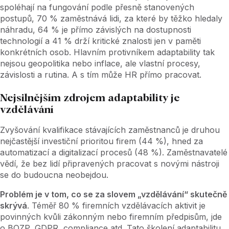
spoléhají na fungování podle přesně stanovených
postupů, 70
% zaměstnává lidi, za které by těžko hledaly
náhradu, 64
% je přímo závislých na dostupnosti
technologií a 41
% drží kritické znalosti jen v paměti
konkrétních osob. Hlavním protivníkem adaptability tak
nejsou geopolitika nebo inflace, ale vlastní procesy,
závislosti a rutina. A s tím může HR přímo pracovat.
Nejsilnějším zdrojem adaptability je
vzdělávání
Zvyšování kvalifikace stávajících zaměstnanců je druhou
nejčastější investiční prioritou firem (44
%), hned za
automatizací a digitalizací procesů (48
%). Zaměstnavatelé
vědí, že bez lidí připravených pracovat s novými nástroji
se do budoucna neobejdou.
Problém je v tom, co se za slovem „vzdělávání“ skutečně
skrývá
. Téměř 80
% firemních vzdělávacích aktivit je
povinných kvůli zákonným nebo firemním předpisům, jde
o BOZP, GDPR, compliance atd. Tato školení adaptabilitu