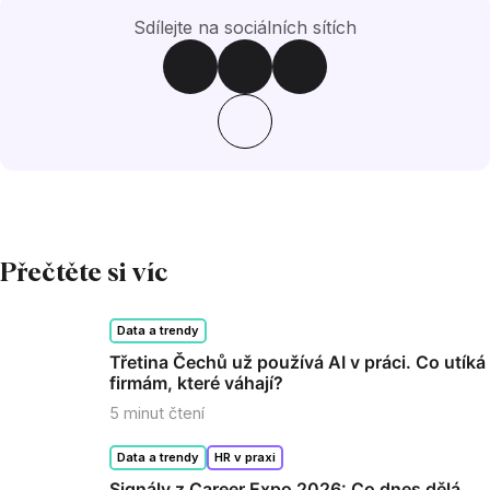
Sdílejte na sociálních sítích
Přečtěte si víc
Data a trendy
Třetina Čechů už používá AI v práci. Co utíká
firmám, které váhají?
5
minut čtení
Data a trendy
HR v praxi
Signály z Career Expo 2026: Co dnes dělá