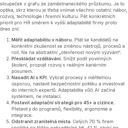
sloupeček v grafu ze zaměstnaneckého průzkumu. Je to
optika, skrz kterou je třeba vnímat všechno ostatní: nábor,
rozvoj, technologie i firemní kulturu. Pět konkrétních
priorit pro HR směrem k vyšší adaptabilitě firmy proto
dnes zní:
Měřit adaptabilitu v náboru
. Ptát se kandidátů na
konkrétní zkušenost se změnou nástrojů, procesů a
rolí. Ne na abstraktní „otevřenost novým výzvám“.
Přeskládat vzdělávání
. Snížit podíl povinných
školení, propojit rozvoj s reálným kariérním
posunem.
Nasadit AI s KPI
. Vybrat procesy s měřitelnou
úsporou, nastavit bezpečnostní politiku a investovat
do interních expertů. Adaptabilita vůči AI začíná
systémem, ne instalací.
Postavit adaptační strategii pro 45+ a
cizince
.
Přetavit ji do programů, flexibility, ergonomie a
integrace.
Odstranit zranitelná místa
. Celých 70
% firem
spoléhá na těžko nahraditelné lidi, 41
% závisí na