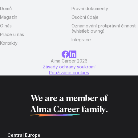
Domů
Právní dokumenty
Magazín
Osobní údaje
O nás
Oznamování protiprávní činnosti
(whistleblowing)
Práce u nás
Integrace
Kontakty
Alma Career 2026
Zásady ochrany soukromí
Používáme cookies
We are a member of
Alma Career
family.
Central Europe