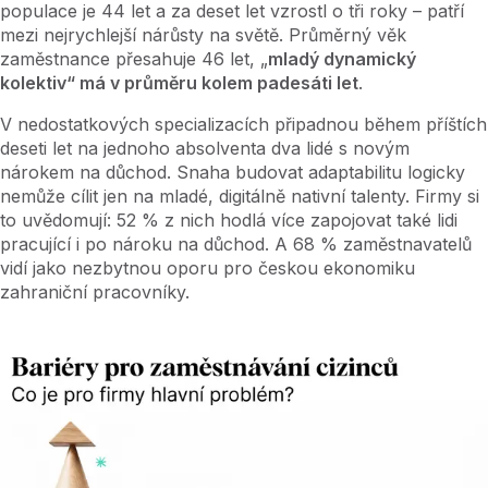
populace je 44 let a za deset let vzrostl o tři roky – patří
mezi nejrychlejší nárůsty na světě. Průměrný věk
zaměstnance přesahuje 46 let, „
mladý dynamický
kolektiv“ má v průměru kolem padesáti let
.
V nedostatkových specializacích připadnou během příštích
deseti let na jednoho absolventa dva lidé s novým
nárokem na důchod. Snaha budovat adaptabilitu logicky
nemůže cílit jen na mladé, digitálně nativní talenty. Firmy si
to uvědomují: 52
% z nich hodlá více zapojovat také lidi
pracující i po nároku na důchod. A 68
% zaměstnavatelů
vidí jako nezbytnou oporu pro českou ekonomiku
zahraniční pracovníky.