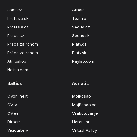
Jobs.cz
Arnold
Profesia.sk
Teamio
Profesia.cz
Seduo.cz
Prace.cz
Seduo.sk
Práca za rohom
Platy.cz
Práce za rohem
Platy.sk
Atmoskop
Paylab.com
Nelisa.com
Baltics
Adriatic
CVonline.lt
MojPosao
CV.lv
MojPosao.ba
CV.ee
Vrabotuvanje
Dirbam.lt
Hercul.hr
Visidarbi.lv
Virtual Valley