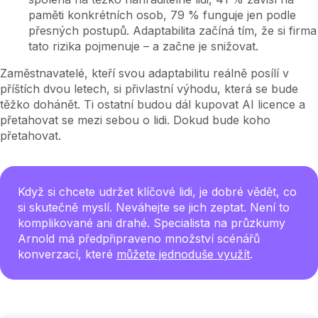
paměti konkrétních osob, 79
% funguje jen podle
přesných postupů. Adaptabilita začíná tím, že si firma
tato rizika pojmenuje – a začne je snižovat.
Zaměstnavatelé, kteří svou adaptabilitu reálně posílí v
příštích dvou letech, si přivlastní výhodu, která se bude
těžko dohánět. Ti ostatní budou dál kupovat AI licence a
přetahovat se mezi sebou o lidi. Dokud bude koho
přetahovat.
Když si chcete udržet klíčové lidi, je dobré vědět, co
si skutečně myslí. Neváhejte se jich zeptat. Není to
komplikované ani drahé. Specialista na průzkumy
Arnold má předpřipraveno množství scénářů
konverzací, které
můžete jednoduše využít
.