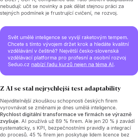
nebudují: učit se novinky a pak dělat stejnou práci za
stejných podmínek je frustrující cvičení, ne rozvoj.
Svět umělé inteligence se vyvíjí raketovým tempem.
Chcete s tímto vývojem držet krok a hledáte kvalitní
vzdělávání v češtině? Největší česko-slovenská
vzdělávací platforma pro profesní a osobní rozvoj
Seduo.cz
nabízí řadu kurzů nejen na téma AI
.
Z AI se stal nejrychlejší test adaptability
Nejviditelnější zkouškou schopnosti českých firem
vyrovnávat se změnami je dnes umělá inteligence.
Rychlost digitální transformace ve firmách se výrazně
zvyšuje
. AI používá už 89
% firem. Ale jen 20
% ji zavádí
systematicky, s KPI, bezpečnostními pravidly a integrací
do procesů. 45
% firem jen poskytuje lidem licence bez