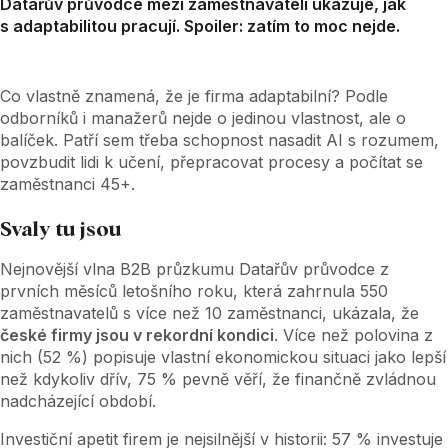
Datařův průvodce mezi zaměstnavateli ukazuje, jak
s adaptabilitou pracují. Spoiler: zatím to moc nejde.
Co vlastně znamená, že je firma adaptabilní? Podle
odborníků i manažerů nejde o jedinou vlastnost, ale o
balíček. Patří sem třeba schopnost nasadit AI s rozumem,
povzbudit lidi k učení, přepracovat procesy a počítat se
zaměstnanci 45+.
Svaly tu jsou
Nejnovější vlna B2B průzkumu Datařův průvodce z
prvních měsíců letošního roku, která zahrnula 550
zaměstnavatelů s více než 10 zaměstnanci, ukázala, že
české firmy jsou v rekordní kondici
. Více než polovina z
nich (52 %) popisuje vlastní ekonomickou situaci jako lepší
než kdykoliv dřív, 75
% pevně věří, že finančně zvládnou
nadcházející období.
Investiční apetit firem je nejsilnější v historii: 57
% investuje