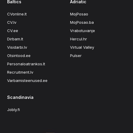
Baltics
Adriatic
CVonline.lt
MojPosao
CV.lv
MojPosao.ba
CV.ee
Vrabotuvanje
Dirbam.lt
Hercul.hr
Visidarbi.lv
Virtual Valley
Otsintood.ee
Pulser
Personaloatrankos.lt
Recruitment.lv
Varbamisteenused.ee
Scandinavia
Jobly.fi