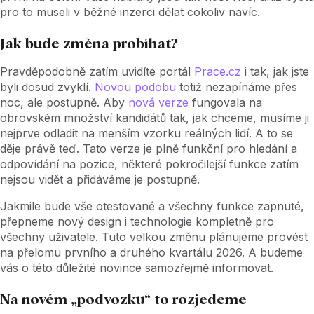
pro to museli v běžné inzerci dělat cokoliv navíc.
Jak bude změna probíhat?
Pravděpodobně zatím uvidíte portál
Prace.cz
i tak, jak jste
byli dosud zvyklí.
Novou podobu
totiž nezapínáme přes
noc, ale postupně. Aby
nová verze
fungovala na
obrovském množství kandidátů tak, jak chceme, musíme ji
nejprve odladit na menším vzorku reálných lidí. A to se
děje právě teď. Tato verze je plně funkční pro hledání a
odpovídání na pozice, některé pokročilejší funkce zatím
nejsou vidět a přidáváme je postupně.
Jakmile bude vše otestované a všechny funkce zapnuté,
přepneme nový design i technologie kompletně pro
všechny uživatele. Tuto velkou změnu plánujeme provést
na přelomu prvního a druhého kvartálu 2026. A budeme
vás o této důležité novince samozřejmě informovat.
Na novém „podvozku“ to rozjedeme