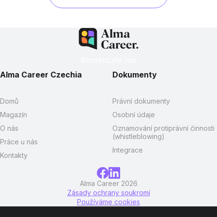
Kontaktujte nás
Alma Career Czechia
Dokumenty
Domů
Právní dokumenty
Magazín
Osobní údaje
O nás
Oznamování protiprávní činnosti
(whistleblowing)
Práce u nás
Integrace
Kontakty
Alma Career 2026
Zásady ochrany soukromí
Používáme cookies