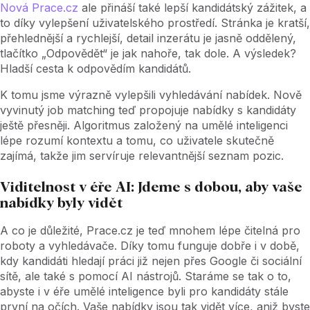
Nová Prace.cz
ale přináší také lepší kandidátský zážitek, a
to díky vylepšení uživatelského prostředí. Stránka je kratší,
přehlednější a rychlejší, detail inzerátu je jasně oddělený,
tlačítko „Odpovědět“ je jak nahoře, tak dole. A výsledek?
Hladší cesta k odpovědím kandidátů.
K tomu jsme výrazně vylepšili vyhledávání nabídek. Nově
vyvinutý job matching teď propojuje nabídky s kandidáty
ještě přesněji. Algoritmus založený na umělé inteligenci
lépe rozumí kontextu a tomu, co uživatele skutečně
zajímá, takže jim servíruje relevantnější seznam pozic.
Viditelnost v éře AI: Jdeme s dobou, aby vaše
nabídky byly vidět
A co je důležité, Prace.cz je teď mnohem lépe čitelná pro
roboty a vyhledávače. Díky tomu funguje dobře i v době,
kdy kandidáti hledají práci již nejen přes Google či sociální
sítě, ale také s pomocí AI nástrojů. Staráme se tak o to,
abyste i v éře umělé inteligence byli pro kandidáty stále
první na očích. Vaše nabídky jsou tak vidět více, aniž byste