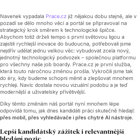
Navenek vypadala
Prace.cz
již nějakou dobu stejně, ale v
pozadí se dělo mnoho věcí a portál se připravoval na
strategický krok směrem k technologické špičce.
Abychom totiž drželi tempo s první světovou ligou a
zajistili rychlejší inovace do budoucna, potřebovali jsme
nejdřív udělat jednu velkou věc: vybudovat zcela nový,
jednotný technologický podvozek – společnou platformu
pro všechny naše job boardy. Prace.cz je první služba,
která touto náročnou změnou prošla. Vykročili jsme tak
do éry, kdy budeme schopni měnit a zlepšovat mnohem
rychleji. Navíc dostala novou vizuální podobu a je teď
modernější a uživatelsky přívětivější.
Díky těmto změnám náš portál nyní mnohem lépe
odpovídá tomu, jak dnes kandidáti práci skutečně hledají:
přes mobil, přes vyhledávače i přes chytré AI nástroje
.
Lepší kandidátský zážitek i relevantnější
hledání pozic