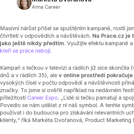
Alma Career
Masivní nárůst přišel se spuštěním kampaně, rostli jsm
čtvrtletí v odpovědích a návštěvách.
Na Prace.cz je 
jako ještě nikdy předtím
. Využijte efektu kampaně 
kteří se práce nebojí
.
Kampaň s tečkou v televizi a rádiích již sice skončila (
dnů a v rádiích 35), ale
v online prostředí pokračuje 
vysokých čísel v počtu odpovědí a návštěvnosti přináš
značky. To jsme si ověřili například na nedávném fest
příležitostí
Career Expo
. „Lidé si tečku pamatují a spoju
Povedlo se nám udělat z ní náš symbol. A tenhle sy
používat i do budoucna pro získávání relevantních u
klienty,“ říká Markéta Dvořanová, Product Marketing