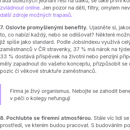
řada důležitých jednání řeší na dálku, se také první 
zvládnout online
. Jen pozor na děti, filtry, omylem n
další zdroje možných trapasů
.
7. Oslovte promyšlenými benefity.
Ujasněte si, jako
to, co nabízí každý, nebo se odlišovat? Některé možn
již spíše jako standard. Podle JobsIndexu využívá ce
zaměstnanců v ČR stravenky, 37 % má nárok na týde
33 % dostává příspěvek na životní nebo penzijní připo
měly zapadnout do vašeho konceptu, přizpůsobit se c
pozic či věkové struktuře zaměstnanců.
Firma je živý organismus. Nebojte se zahodit benef
v péči o kolegy nefungují
8. Pochlubte se firemní atmosférou.
Stále víc lidí se
prostředí, ve kterém budou pracovat. S budováním po