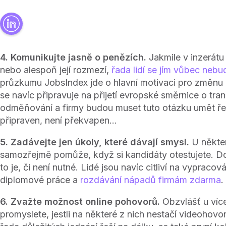
4. Komunikujte jasně o penězích.
Jakmile v inzerát
nebo alespoň její rozmezí,
řada lidí se jím vůbec neb
průzkumu JobsIndex jde o hlavní motivaci pro změnu
se navíc připravuje na přijetí evropské směrnice o tra
odměňování a firmy budou muset tuto otázku umět řeš
připraven, není překvapen...
5. Zadávejte jen úkoly, které dávají smysl.
U někte
samozřejmě pomůže, když si kandidáty otestujete. Do
to je, či není nutné. Lidé jsou navíc citliví na vypraco
diplomové práce a
rozdávání nápadů firmám zdarma
.
6. Zvažte možnost online pohovorů.
Obzvlášť u víc
promyslete, jestli na některé z nich nestačí videohovor