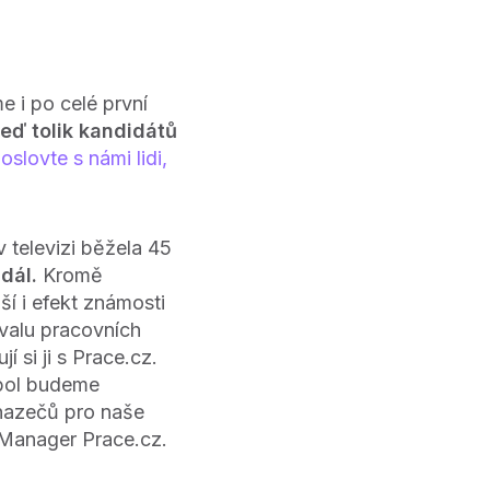
e i po celé první
teď tolik kandidátů
a
oslovte s námi lidi,
v televizi běžela 45
dál.
Kromě
í i efekt známosti
ivalu pracovních
jí si ji s Prace.cz.
mbol budeme
chazečů pro naše
 Manager Prace.cz.