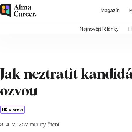
Magazín
P
Nejnovější články
H
Jak neztratit kandid
ozvou
HR v praxi
8. 4. 2025
2
minuty čtení