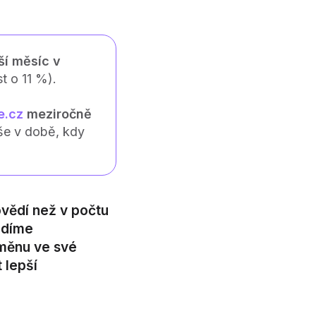
ší měsíc v
t o 11 %).
e.cz
meziročně
še v době, kdy
ovědí než v počtu
ádíme
změnu ve své
 lepší