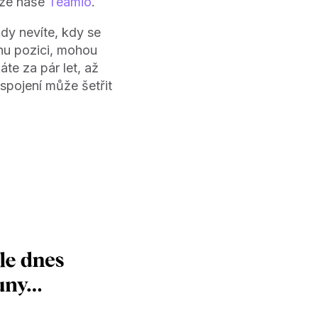
ůže naše
Teamio
.
dy nevíte, kdy se
dnu pozici, mohou
áte za pár let, až
spojení může šetřit