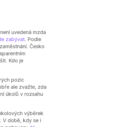
u není uvedená mzda
ude zabývat
. Podle
 zaměstnání. Česko
nsparentním
it. Kdo je
rých pozic
bře ale zvažte, zda
vání úkolů v rozsahu
ekolových výběrek
. V době, kdy se i