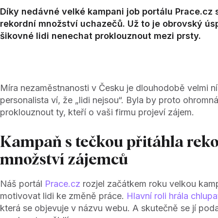
Díky nedávné velké kampani job portálu Prace.cz se
rekordní množství uchazečů. Už to je obrovský úsp
šikovné lidi nenechat proklouznout mezi prsty.
Míra nezaměstnanosti v Česku je dlouhodobě velmi ní
personalista ví, že „lidi nejsou“. Byla by proto ohromn
proklouznout ty, kteří o vaši firmu projeví zájem.
Kampaň s tečkou přitáhla rek
množství zájemců
Náš portál
Prace.cz
rozjel začátkem roku velkou kam
motivovat lidi ke změně práce.
Hlavní roli hrála chlup
která se objevuje v názvu webu. A skutečně se jí poda