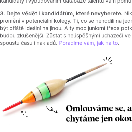
kandidáty i vybudováním databáze talentů vám pom
3. Dejte vědět i kandidátům, které nevyberete.
Nik
promění v potenciální kolegy. Ti, co se nehodili na je
být příště ideální na jinou. A ty moc juniorní třeba potk
budou zkušenější. Zůstat s neúspěšnými uchazeči ve 
spoustu času i nákladů.
Poradíme vám, jak na to
.