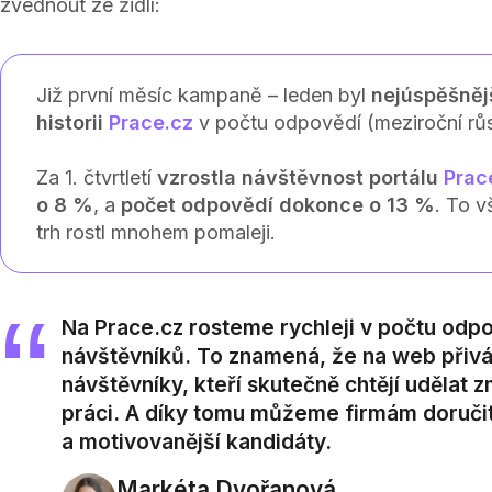
zvednout ze židlí:
Již první měsíc kampaně –⁠⁠⁠⁠⁠⁠ leden byl
nejúspěšněj
historii
Prace.cz
v počtu odpovědí (meziroční růs
Za 1. čtvrtletí
vzrostla návštěvnost portálu
Prac
o 8 %
, a
počet odpovědí dokonce o 13 %
. To v
trh rostl mnohem pomaleji.
Na Prace.cz rosteme rychleji v počtu odp
návštěvníků. To znamená, že na web přiv
návštěvníky, kteří skutečně chtějí udělat 
práci. A díky tomu můžeme firmám doručit
a motivovanější kandidáty.
Markéta Dvořanová