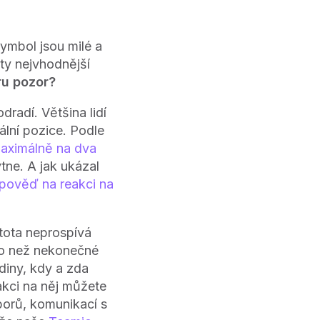
symbol jsou milé a
 ty nejvhodnější
ru pozor?
radí. Většina lidí
ální pozice. Podle
aximálně na dva
tne. A jak ukázal
pověď na reakci na
tota neprospívá
ího než nekonečné
diny, kdy a zda
akci na něj můžete
borů, komunikací s