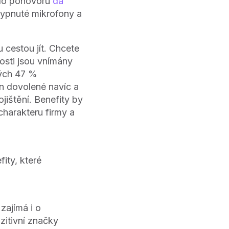
kolo pohovoru
dá
evypnuté mikrofony a
u cestou jít. Chcete
osti jsou vnímány
lých 47 %
n dovolené navíc a
jištění. Benefity by
harakteru firmy a
ity, které
 zajímá i o
zitivní značky