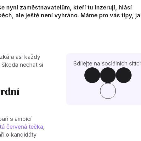
 nyní zaměstnavatelům, kteří tu inzerují, hlásí
ěch, ale ještě není vyhráno. Máme pro vás tipy, ja
zká a asi každý
Sdílejte na sociálních sítíc
á škoda nechat si
ordní
paň s ambicí
atá červená tečka
,
řilo kandidáty