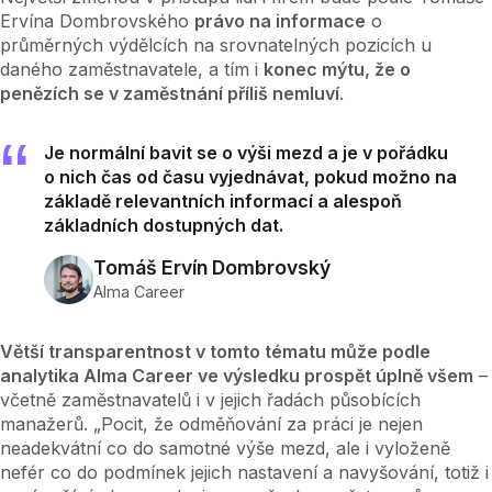
Ervína Dombrovského
právo na informace
o
průměrných výdělcích na srovnatelných pozicích u
daného zaměstnavatele, a tím i
konec mýtu, že o
penězích se v zaměstnání příliš nemluví
.
Je normální bavit se o výši mezd a je v pořádku
o nich čas od času vyjednávat, pokud možno na
základě relevantních informací a alespoň
základních dostupných dat.
Tomáš Ervín Dombrovský
Alma Career
Větší transparentnost v tomto tématu může podle
analytika Alma Career ve výsledku prospět úplně všem
–⁠⁠⁠⁠⁠⁠
včetně zaměstnavatelů i v jejich řadách působících
manažerů. „Pocit, že odměňování za práci je nejen
neadekvátní co do samotné výše mezd, ale i vyloženě
nefér co do podmínek jejich nastavení a navyšování, totiž i