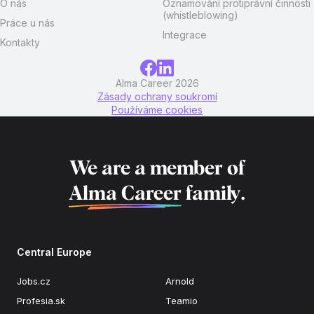
O nás
Oznamování protiprávní činnosti
(whistleblowing)
Práce u nás
Integrace
Kontakty
Alma Career 2026
Zásady ochrany soukromí
Používáme cookies
We are a member of
Alma Career
family.
Central Europe
Jobs.cz
Arnold
Profesia.sk
Teamio