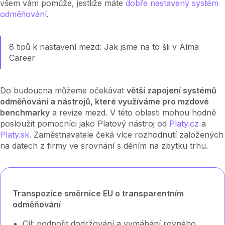
všem vám pomůže, jestliže máte
dobře nastavený systém
odměňování
.
8 tipů k nastavení mezd: Jak jsme na to šli v Alma
Career
Do budoucna můžeme očekávat
větší zapojení systémů
odměňování a nástrojů, které využíváme pro mzdové
benchmarky
a revize mezd. V této oblasti mohou hodně
posloužit pomocníci jako Platový nástroj od
Platy.cz
a
Platy.sk
. Zaměstnavatele čeká více rozhodnutí založených
na datech z firmy ve srovnání s děním na zbytku trhu.
Transpozice směrnice EU o transparentním
odměňování
Cíl: podpořit dodržování a vymáhání rovného