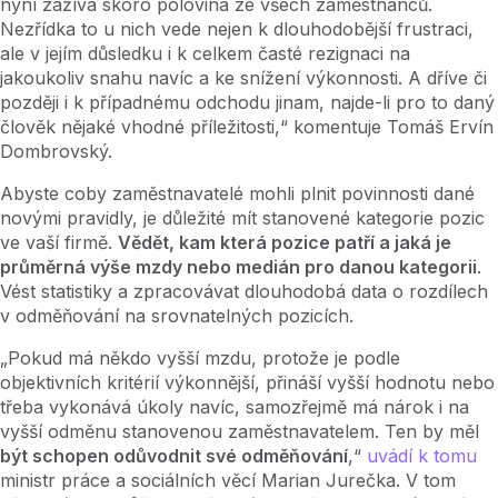
nyní zažívá skoro polovina ze všech zaměstnanců.
Nezřídka to u nich vede nejen k dlouhodobější frustraci,
ale v jejím důsledku i k celkem časté rezignaci na
jakoukoliv snahu navíc a ke snížení výkonnosti. A dříve či
později i k případnému odchodu jinam, najde-li pro to daný
člověk nějaké vhodné příležitosti,“ komentuje Tomáš Ervín
Dombrovský.
Abyste coby zaměstnavatelé mohli plnit povinnosti dané
novými pravidly, je důležité mít stanovené kategorie pozic
ve vaší firmě.
Vědět, kam která pozice patří a jaká je
průměrná výše mzdy nebo medián pro danou kategorii
.
Vést statistiky a zpracovávat dlouhodobá data o rozdílech
v odměňování na srovnatelných pozicích.
„Pokud má někdo vyšší mzdu, protože je podle
objektivních kritérií výkonnější, přináší vyšší hodnotu nebo
třeba vykonává úkoly navíc, samozřejmě má nárok i na
vyšší odměnu stanovenou zaměstnavatelem. Ten by měl
být schopen odůvodnit své odměňování
,“
uvádí k tomu
ministr práce a sociálních věcí Marian Jurečka. V tom