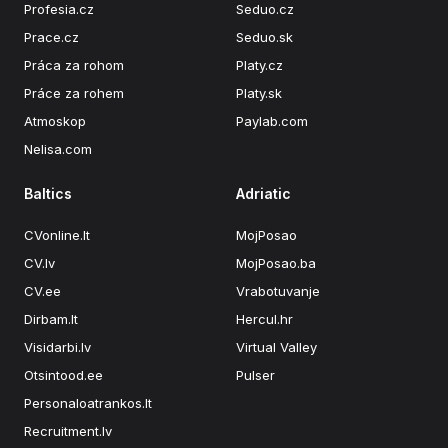
Profesia.cz
Seduo.cz
Prace.cz
Seduo.sk
Práca za rohom
Platy.cz
Práce za rohem
Platy.sk
Atmoskop
Paylab.com
Nelisa.com
Baltics
Adriatic
CVonline.lt
MojPosao
CV.lv
MojPosao.ba
CV.ee
Vrabotuvanje
Dirbam.lt
Hercul.hr
Visidarbi.lv
Virtual Valley
Otsintood.ee
Pulser
Personaloatrankos.lt
Recruitment.lv