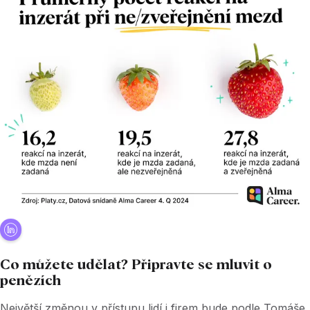
Co můžete udělat? Připravte se mluvit o
penězích
Největší změnou v přístupu lidí i firem bude podle Tomáše