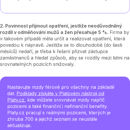
2. Povinnost přijmout opatření, jestliže neodůvodněný
rozdíl v odměňování mužů a žen přesahuje 5 %.
Firma by
v takovém případě měla určit a realizovat opatření, která
povedou k nápravě. Jestliže se to dlouhodobě (do šesti
měsíců) nedaří, je třeba k řešení přizvat zástupce
zaměstnanců a hledat způsob, aby se rozdíly mezi lidmi na
srovnatelných pozicích snižovaly.
Nastavujte mzdy férově pro všechny na základě
dat.
Podklady získáte v Platovém nástroji od
Platy.cz
, kde můžete srovnávat mzdy napříč
pozicemi a také finanční i nefinanční benefity.
Platy.cz pracují s reálnými pozicemi, kterých je
zhruba 700 a jejichž seznam se neustále
aktualizuje.