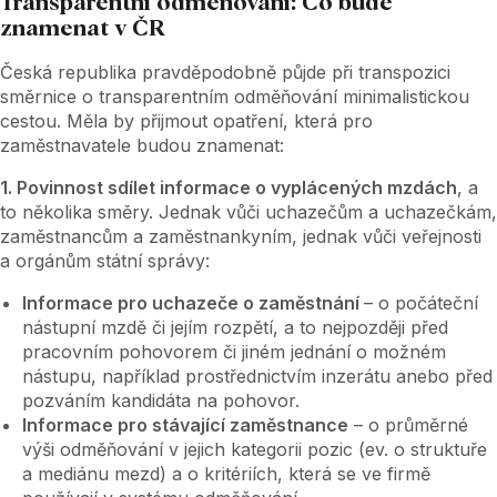
Transparentní odměňování: Co bude
znamenat v ČR
Česká republika pravděpodobně půjde při transpozici
směrnice o transparentním odměňování minimalistickou
cestou. Měla by přijmout opatření, která pro
zaměstnavatele budou znamenat:
1. Povinnost sdílet informace o vyplácených mzdách
, a
to několika směry. Jednak vůči uchazečům a uchazečkám,
zaměstnancům a zaměstnankyním, jednak vůči veřejnosti
a orgánům státní správy:
Informace pro uchazeče o zaměstnání
–⁠⁠⁠⁠⁠⁠ o počáteční
nástupní mzdě či jejím rozpětí, a to nejpozději před
pracovním pohovorem či jiném jednání o možném
nástupu, například prostřednictvím inzerátu anebo před
pozváním kandidáta na pohovor.
Informace pro stávající zaměstnance
–⁠⁠⁠⁠⁠⁠ o průměrné
výši odměňování v jejich kategorii pozic (ev. o struktuře
a mediánu mezd) a o kritériích, která se ve firmě