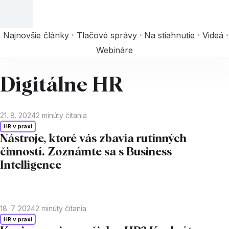
Najnovšie články
Tlačové správy
Na stiahnutie
Videá
Webináre
Digitálne HR
21. 8. 2024
2
minúty čítania
HR v praxi
Nástroje, ktoré vás zbavia rutinných
činností. Zoznámte sa s Business
Intelligence
18. 7. 2024
2
minúty čítania
HR v praxi