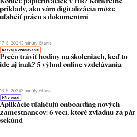
Koniec papierovačiek v HR? Konkrétne
príklady, ako vám digitalizácia môže
uľahčiť prácu s dokumentmi
17. 6. 2024
3
minúty čítania
Rozvoj a vzdelávanie
Prečo tráviť hodiny na školeniach, keď to
ide aj inak? 5 výhod online vzdelávania
13. 5. 2024
3
minúty čítania
HR v praxi
Aplikácie uľahčujú onboarding nových
zamestnancov: 6 vecí, ktoré zvládnu za pár
sekúnd