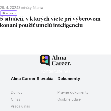
29. 4. 2024
3
minúty čítania
HR v praxi
5 situácií, v ktorých viete pri výberovom
konaní použiť umelú inteligenciu
Kontaktujte nás
Alma Career Slovakia
Dokumenty
Domov
Právne dokumenty
O nás
Osobné údaje
Práca u nás