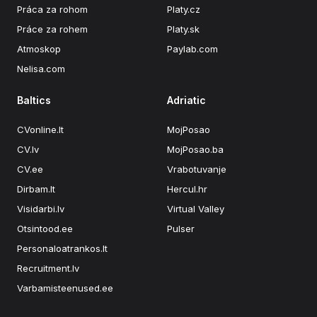
Práca za rohom
Platy.cz
Práce za rohem
Platy.sk
Atmoskop
Paylab.com
Nelisa.com
Baltics
Adriatic
CVonline.lt
MojPosao
CV.lv
MojPosao.ba
CV.ee
Vrabotuvanje
Dirbam.lt
Hercul.hr
Visidarbi.lv
Virtual Valley
Otsintood.ee
Pulser
Personaloatrankos.lt
Recruitment.lv
Varbamisteenused.ee