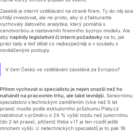
Zaseklé je interní vzdělávání na straně firem. Ty do něj sice
chtějí investovat, ale ne proto, aby si z fakturanta
vychovaly datového analytika, který pomáhá s
cenotvorbou a nastavením firemního byznys modelu. Ale
aby
naplnily legislativní či interní požadavky
na to, jak
práci tady a teď dělat co nejbezpečněji a v souladu s
osvědčenými postupy.
V čem Česko ve vzdělávání zaostává za Evropou?
Přitom vychovat si specialistu je nejen snazší než ho
nahánět na pracovním trhu, ale také levnější.
Seniornímu
specialistovi s technickým zaměřením (více než 6 let
praxe) musíte podle exkluzivního průzkumu Platy.cz
nabídnout v průměru o 24 % vyšší mzdu než juniornímu
(do 2 let praxe), přičemž třeba v IT je ten rozdíl ještě
mnohem vyšší. U netechnických specialistů je to pak 18