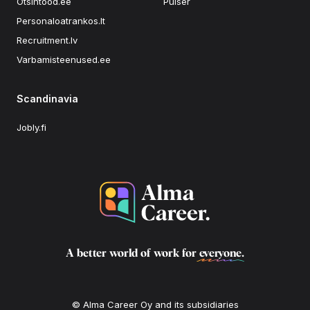
Otsintood.ee
Pulser
Personaloatrankos.lt
Recruitment.lv
Varbamisteenused.ee
Scandinavia
Jobly.fi
A better world of work for
everyone
.
© Alma Career Oy and its subsidiaries