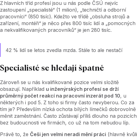
Z hlavních tříd profesí jsou u nás podle ČSÚ nejvíc
zastoupení „specialisté“ (1 milion), „techničtí a odborní
pracovníci“ (850 tisíc). Kdežto ve třídě „obsluha strojů a
zařízení, montéři“ je něco přes 800 tisíc lidí a „pomocných
a nekvalifikovaných pracovníků“ je jen 280 tisíc.
42 % lidí se letos zvedla mzda. Stále to ale nestačí
Specialisté se hledají špatně
Zároveň se u nás kvalifikované pozice velmi složitě
obsazují. Například
u inženýrských profesí se drží
průměrný počet reakcí na pracovní inzerát pod 10
, u
některých i pod 5. Z toho si firmy často nevyberou. Co za
tím je? Především nízká ochota bílých límečků dobrovolně
měnit zaměstnání. Často zůstávají příliš dlouho na pozicích
bez budoucnosti ve firmách, co už na tom nebudou líp.
Právě to, že
Češi jen velmi neradi mění práci
(hlavně kvůli