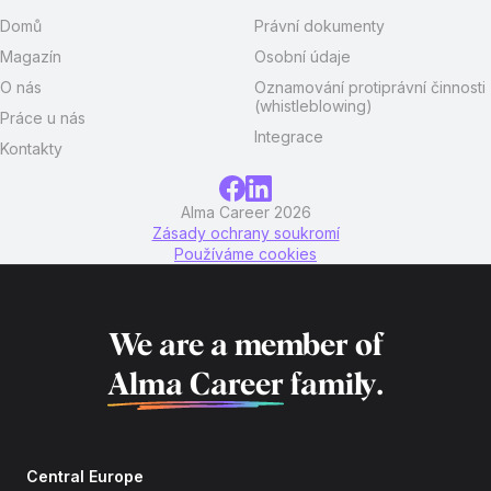
Domů
Právní dokumenty
Magazín
Osobní údaje
O nás
Oznamování protiprávní činnosti
(whistleblowing)
Práce u nás
Integrace
Kontakty
Alma Career 2026
Zásady ochrany soukromí
Používáme cookies
We are a member of
Alma Career
family.
Central Europe