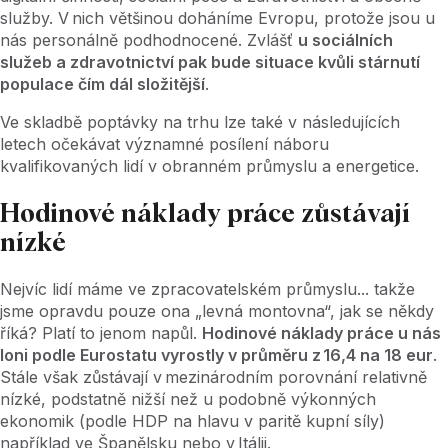
služby. V nich většinou doháníme Evropu, protože jsou u
nás personálně podhodnocené. Zvlášť
u sociálních
služeb a zdravotnictví pak bude situace kvůli stárnutí
populace čím dál složitější
.
Ve skladbě poptávky na trhu lze také v následujících
letech očekávat významné posílení náboru
kvalifikovaných lidí v obranném průmyslu a energetice.
Hodinové náklady práce zůstávají
nízké
Nejvíc lidí máme ve zpracovatelském průmyslu... takže
jsme opravdu pouze ona „levná montovna“, jak se někdy
říká? Platí to jenom napůl.
Hodinové náklady práce u nás
loni podle Eurostatu vyrostly v průměru z 16,4 na 18 eur
.
Stále však zůstávají v mezinárodním porovnání relativně
nízké, podstatně nižší než u podobně výkonných
ekonomik (podle HDP na hlavu v paritě kupní síly)
například ve Španělsku nebo v Itálii.