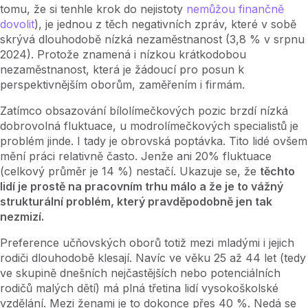
tomu, že si tenhle krok do nejistoty
nemůžou finančně
dovolit
), je jednou z těch negativních zpráv, které v sobě
skrývá dlouhodobě nízká nezaměstnanost (3,8 % v srpnu
2024). Protože znamená i nízkou krátkodobou
nezaměstnanost, která je žádoucí pro posun k
perspektivnějším oborům, zaměřením i firmám.
Zatímco obsazování bílolímečkových pozic brzdí nízká
dobrovolná fluktuace, u modrolímečkových specialistů je
problém jinde. I tady je obrovská poptávka. Tito lidé ovšem
mění práci relativně často. Jenže ani 20% fluktuace
(celkový průměr je 14 %) nestačí. Ukazuje se, že
těchto
lidí je prostě na pracovním trhu málo a že je to vážný
strukturální problém, který pravděpodobně jen tak
nezmizí.
Preference učňovských oborů totiž mezi mladými i jejich
rodiči dlouhodobě klesají. Navíc ve věku 25 až 44 let (tedy
ve skupině dnešních nejčastějších nebo potenciálních
rodičů malých dětí) má plná třetina lidí vysokoškolské
vzdělání. Mezi ženami je to dokonce přes 40 %. Nedá se