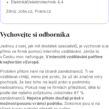
Elektrikář/elektrotechnik 4,4
Zdroj: Jobs.cz, Prace.cz
Vychovejte si odborníka
Jednou z cest, jak mít dostatek specialistů, je vychovat si je
přímo ve firmě pomocí interního vzdělávání. Jenže to
v Česku moc nefunguje.
V intenzitě vzdělávání patříme
k nejhorším v Evropě.
Problém přitom není na straně zaměstnanců. Ti se
vzdělávat chtějí, mimo jiné proto, že už do značné míry
pochopili, že bez toho na lepší práci a podmínky
nedosáhnou. Pokud mají ve firmách příležitost, dělá to
podle dat našeho průzkumu JobsIndex 87 %
zaměstnanců.
Nejvíce přitom doufají právě v
možnost posunu v rámci podniku
. Dokonce jsou si na
různé kurzy ochotni připlatit ze svého.