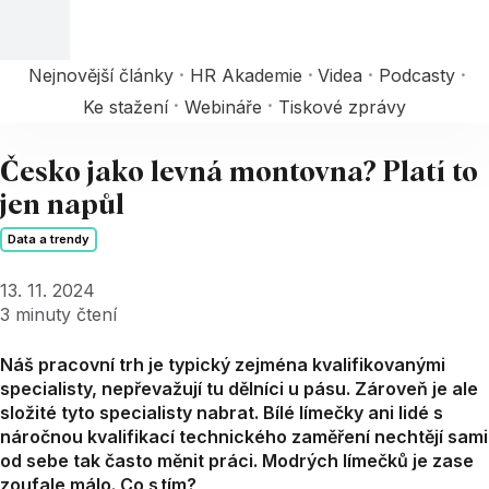
Nejnovější články
HR Akademie
Videa
Podcasty
Ke stažení
Webináře
Tiskové zprávy
Česko jako levná montovna? Platí to
jen napůl
Data a trendy
13. 11. 2024
3
minuty čtení
Náš pracovní trh je typický zejména kvalifikovanými
specialisty, nepřevažují tu dělníci u pásu. Zároveň je ale
složité tyto specialisty nabrat. Bílé límečky ani lidé s
náročnou kvalifikací technického zaměření nechtějí sami
od sebe tak často měnit práci. Modrých límečků je zase
zoufale málo. Co s tím?