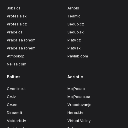
Jobs.cz
Arnold
Profesia.sk
Teamio
Profesia.cz
Seduo.cz
Prace.cz
Seduo.sk
Práca za rohom
Platy.cz
Práce za rohem
Platy.sk
Atmoskop
Paylab.com
Nelisa.com
Baltics
Adriatic
CVonline.lt
MojPosao
CV.lv
MojPosao.ba
CV.ee
Vrabotuvanje
Dirbam.lt
Hercul.hr
Visidarbi.lv
Virtual Valley