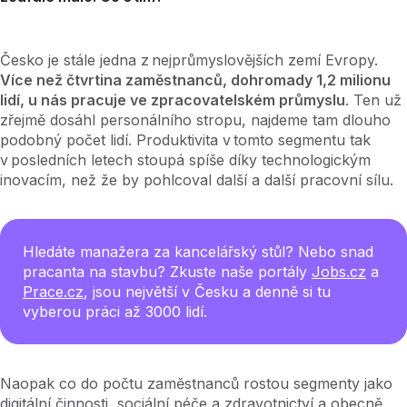
Česko je stále jedna z nejprůmyslovějších zemí Evropy.
Více než čtvrtina zaměstnanců, dohromady 1,2 milionu
lidí, u nás pracuje ve zpracovatelském průmyslu
. Ten už
zřejmě dosáhl personálního stropu, najdeme tam dlouho
podobný počet lidí. Produktivita v tomto segmentu tak
v posledních letech stoupá spíše díky technologickým
inovacím, než že by pohlcoval další a další pracovní sílu.
Hledáte manažera za kancelářský stůl? Nebo snad
pracanta na stavbu? Zkuste naše portály
Jobs.cz
a
Prace.cz
, jsou největší v Česku a denně si tu
vyberou práci až 3000 lidí.
Naopak co do počtu zaměstnanců rostou segmenty jako
digitální činnosti, sociální péče a zdravotnictví a obecně