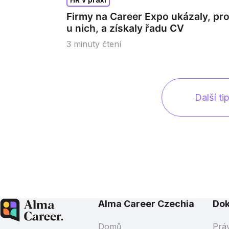
Firmy na Career Expo ukázaly, pr
u nich, a získaly řadu CV
3
minuty čtení
Další ti
Alma Career Czechia
Do
Domů
Prá