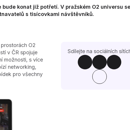
se bude konat již potřetí. V pražském O2 universu s
navatelů s tisícovkami návštěvníků.
 prostorách O2
Sdílejte na sociálních sítíc
stí v ČR spojuje
ní možnosti, s více
ízí networking,
bídek pro všechny