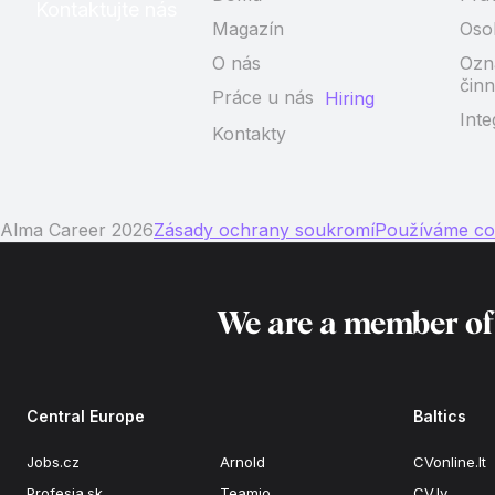
Kontaktujte nás
Magazín
Oso
O nás
Ozn
činn
Práce u nás
Hiring
Inte
Kontakty
Alma Career 2026
Zásady ochrany soukromí
Používáme co
We are a member o
Central Europe
Baltics
Jobs.cz
Arnold
CVonline.lt
Profesia.sk
Teamio
CV.lv