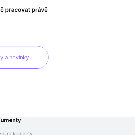
oč pracovat právě
py a novinky
kumenty
vní dokumenty