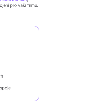
ení pro vaši firmu.
ch
 spoje