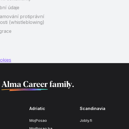
bní údaje
amování protiprávní
osti (whistleblowing)
grace
okies
f
Alma Career
family.
Adriatic
Scandinavia
MojPosao
Jobly.fi
MojPosao.ba