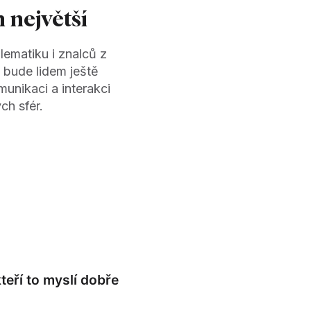
 největší
lematiku i znalců z
k bude lidem ještě
unikaci a interakci
ch sfér.
kteří to myslí dobře