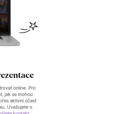
rezentace
rovat online. Pro
nt, jak se mohou
řes aktivní účast
lu. Uvažujete o
ošlete kontakt
,