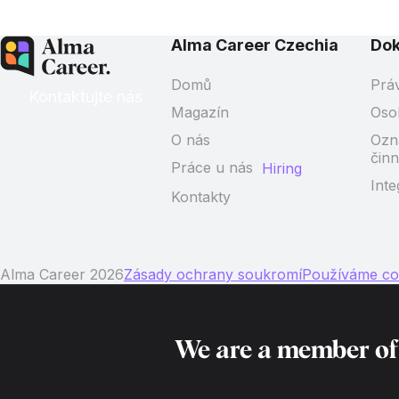
Alma Career Czechia
Do
Domů
Prá
Kontaktujte nás
Magazín
Oso
O nás
Ozn
činn
Práce u nás
Hiring
Inte
Kontakty
Alma Career 2026
Zásady ochrany soukromí
Používáme co
We are a member o