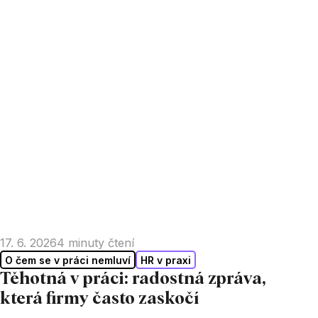
17. 6. 2026
4
minuty čtení
O čem se v práci nemluví
HR v praxi
Těhotná v práci: radostná zpráva,
která firmy často zaskočí