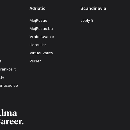
Adriatic
Scandinavia
MojPosao
Jobly.fi
MojPosao.ba
Vrabotuvanje
Hercul.hr
Virtual Valley
e
Pulser
rankos.lt
.lv
enused.ee