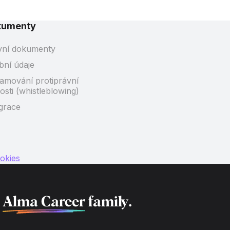
kumenty
vní dokumenty
bní údaje
amování protiprávní
osti (whistleblowing)
grace
okies
f
Alma Career
family.