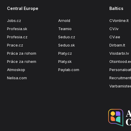
Central Europe
Baltics
Jobs.cz
Arnold
CVonline.lt
Profesia.sk
Teamio
CV.lv
Profesia.cz
Seduo.cz
CV.ee
Prace.cz
Seduo.sk
Dirbam.lt
Práca za rohom
Platy.cz
Visidarbi.lv
Práce za rohem
Platy.sk
Otsintood.e
Atmoskop
Paylab.com
Personaloat
Nelisa.com
Recruitment
Varbamiste