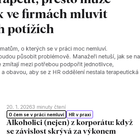
k ve firmách mluvit
h potížích
ématům, o kterých se v práci moc nemluví.
 budou působit problémově. Manažeři netuší, jak se na
e zmítají mezi potřebou podpořit jednotlivce,
 a obavou, aby se z HR oddělení nestala terapeutická
20. 1. 2026
3
minuty čtení
O čem se v práci nemluví
HR v praxi
Alkoholici (nejen) z korporátu: když
se závislost skrývá za výkonem