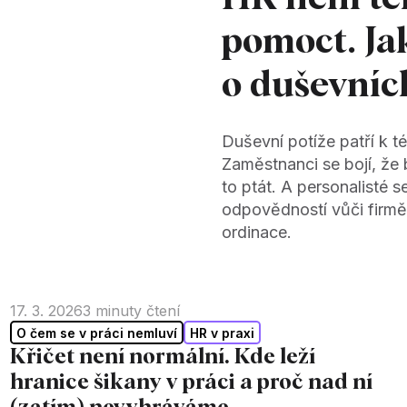
pomoct. Ja
o duševníc
Duševní potíže patří k t
Zaměstnanci se bojí, že
to ptát. A personalisté s
odpovědností vůči firmě
ordinace.
17. 3. 2026
3
minuty čtení
O čem se v práci nemluví
HR v praxi
Křičet není normální. Kde leží
hranice šikany v práci a proč nad ní