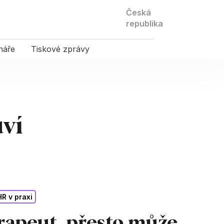
Kontaktujte
Česká
nás
republika
náře
Tiskové zprávy
uví
HR v praxi
rapeut, přesto může