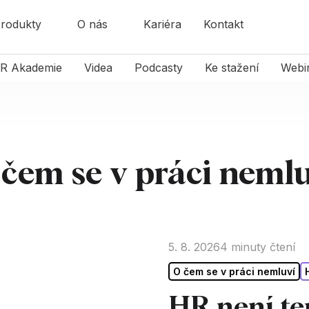
rodukty
O nás
Kariéra
Kontakt
R Akademie
Videa
Podcasty
Ke stažení
Webi
čem se v práci neml
5. 8. 2026
4
minuty čtení
O čem se v práci nemluví
HR není te