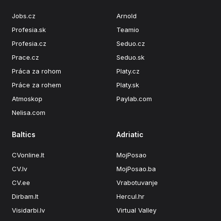
Jobs.cz
Arnold
Profesia.sk
Teamio
Profesia.cz
Seduo.cz
Prace.cz
Seduo.sk
Práca za rohom
Platy.cz
Práce za rohem
Platy.sk
Atmoskop
Paylab.com
Nelisa.com
Baltics
Adriatic
CVonline.lt
MojPosao
CV.lv
MojPosao.ba
CV.ee
Vrabotuvanje
Dirbam.lt
Hercul.hr
Visidarbi.lv
Virtual Valley