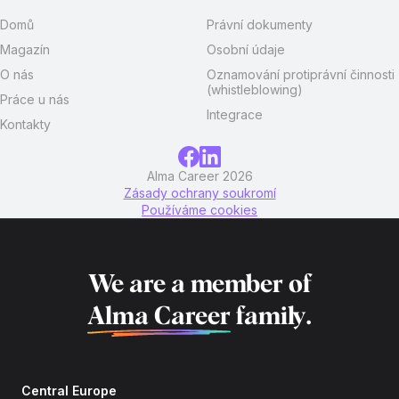
Domů
Právní dokumenty
Magazín
Osobní údaje
O nás
Oznamování protiprávní činnosti
(whistleblowing)
Práce u nás
Integrace
Kontakty
Alma Career 2026
Zásady ochrany soukromí
Používáme cookies
We are a member of
Alma Career
family.
Central Europe