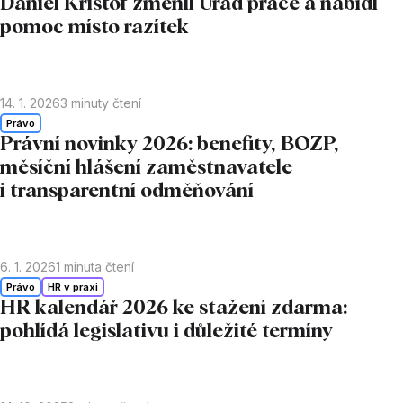
Daniel Krištof změnil Úřad práce a nabídl
pomoc místo razítek
14. 1. 2026
3
minuty čtení
Právo
Právní novinky 2026: benefity, BOZP,
měsíční hlášení zaměstnavatele
i transparentní odměňování
6. 1. 2026
1
minuta čtení
Právo
HR v praxi
HR kalendář 2026 ke stažení zdarma:
pohlídá legislativu i důležité termíny