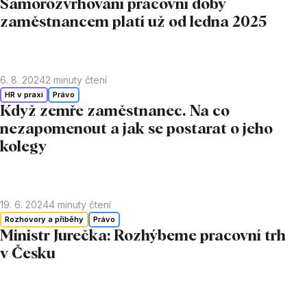
Samorozvrhování pracovní doby
zaměstnancem platí už od ledna 2025
6. 8. 2024
2
minuty čtení
HR v praxi
Právo
Když zemře zaměstnanec. Na co
nezapomenout a jak se postarat o jeho
kolegy
19. 6. 2024
4
minuty čtení
Rozhovory a příběhy
Právo
Ministr Jurečka: Rozhýbeme pracovní trh
v Česku