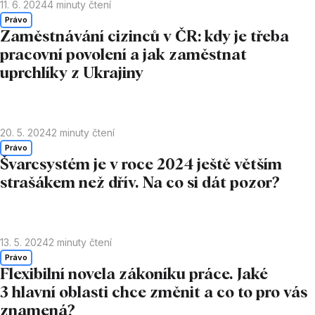
11. 6. 2024
4
minuty čtení
Právo
Zaměstnávání cizinců v ČR: kdy je třeba
pracovní povolení a jak zaměstnat
uprchlíky z Ukrajiny
20. 5. 2024
2
minuty čtení
Právo
Švarcsystém je v roce 2024 ještě větším
strašákem než dřív. Na co si dát pozor?
13. 5. 2024
2
minuty čtení
Právo
Flexibilní novela zákoníku práce. Jaké
3 hlavní oblasti chce změnit a co to pro vás
znamená?