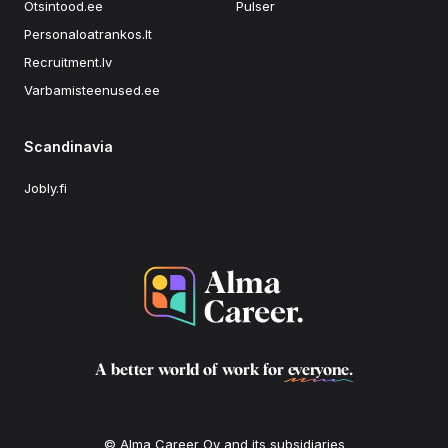
Otsintood.ee
Pulser
Personaloatrankos.lt
Recruitment.lv
Varbamisteenused.ee
Scandinavia
Jobly.fi
A better world of work for
everyone
.
© Alma Career Oy and its subsidiaries