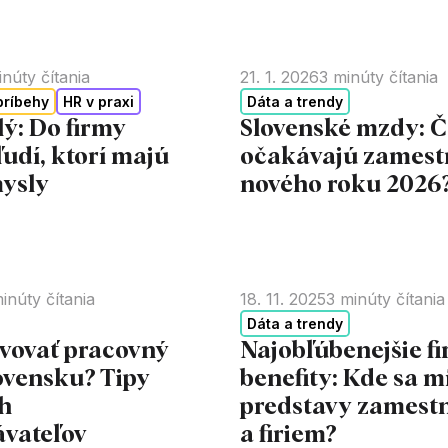
núty čítania
21. 1. 2026
3
minúty čítania
príbehy
HR v praxi
Dáta a trendy
ý: Do firmy
Slovenské mzdy: 
ľudí, ktorí majú
očakávajú zamest
ysly
nového roku 2026
inúty čítania
18. 11. 2025
3
minúty čítania
Dáta a trendy
ivovať pracovný
Najobľúbenejšie f
ovensku? Tipy
benefity: Kde sa m
ch
predstavy zamest
vateľov
a firiem?