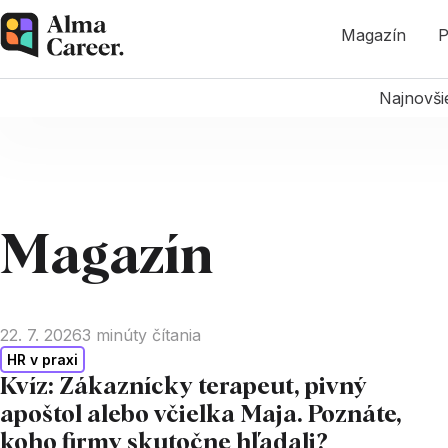
Magazín
P
Najnovši
Magazín
22. 7. 2026
3
minúty čítania
HR v praxi
Kvíz: Zákaznícky terapeut, pivný
apoštol alebo včielka Maja. Poznáte,
koho firmy skutočne hľadali?