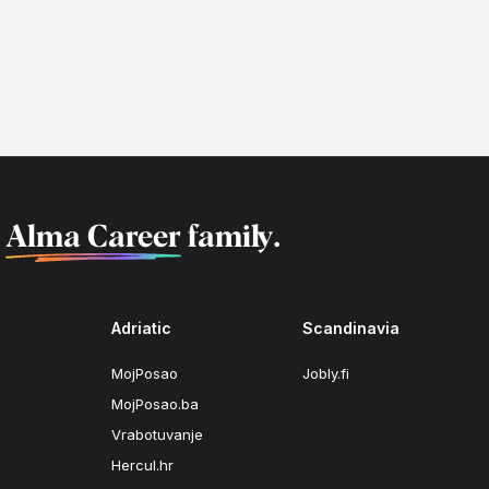
f
Alma Career
family.
Adriatic
Scandinavia
MojPosao
Jobly.fi
MojPosao.ba
Vrabotuvanje
Hercul.hr