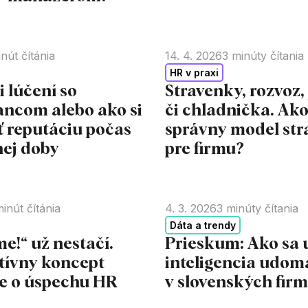
nút čítánia
14. 4. 2026
3
minúty čítania
HR v praxi
i lúčení so
Stravenky, rozvoz,
ncom alebo ako si
či chladnička. Ako
ť reputáciu počas
správny model str
ej doby
pre firmu?
inút čítánia
4. 3. 2026
3
minúty čítania
Dáta a trendy
e!“ už nestačí.
Prieskum: Ako sa
tívny koncept
inteligencia udom
e o úspechu HR
v slovenských fir