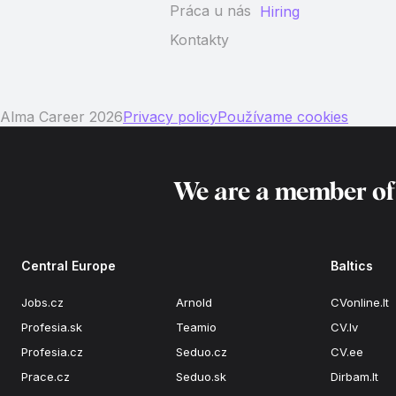
Práca u nás
Hiring
Kontakty
Alma Career 2026
Privacy policy
Používame cookies
We are a member o
Central Europe
Baltics
Jobs.cz
Arnold
CVonline.lt
Profesia.sk
Teamio
CV.lv
Profesia.cz
Seduo.cz
CV.ee
Prace.cz
Seduo.sk
Dirbam.lt