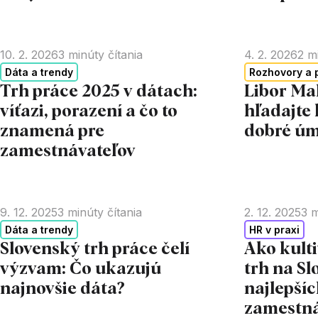
10. 2. 2026
3
minúty čítania
4. 2. 2026
2
mi
Dáta a trendy
Rozhovory a 
Trh práce 2025 v dátach:
Libor Mal
víťazi, porazení a čo to
hľadajte 
znamená pre
dobré úm
zamestnávateľov
9. 12. 2025
3
minúty čítania
2. 12. 2025
3
m
Dáta a trendy
HR v praxi
Slovenský trh práce čelí
Ako kult
výzvam: Čo ukazujú
trh na Sl
najnovšie dáta?
najlepší
zamestná