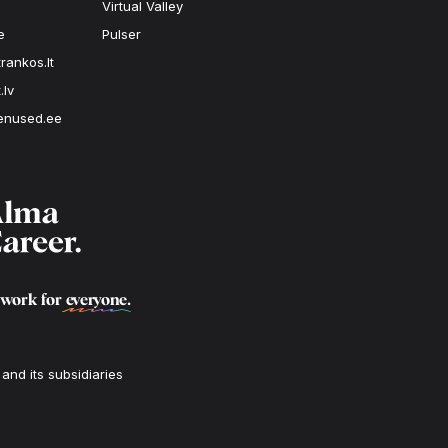
Virtual Valley
e
Pulser
rankos.lt
.lv
enused.ee
 work for
everyone
.
nd its subsidiaries