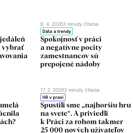
8. 4. 2026
3
minúty čítania
Dáta a trendy
 jedáleň
Spokojnosť v práci
 vybrať
a negatívne pocity
avovania
zamestnancov sú
prepojené nádoby
17. 2. 2026
3
minúty čítania
HR v praxi
 umelá
Spustili sme „najhoršiu hru
ácnila
na svete“. A priviedli
mách?
k Práci za rohom takmer
25 000 nových užívateľov