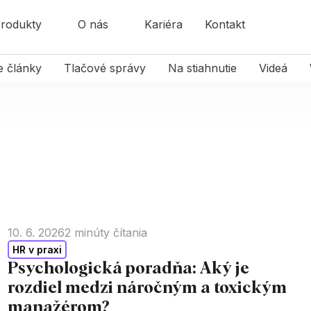
rodukty
O nás
Kariéra
Kontakt
e články
Tlačové správy
Na stiahnutie
Videá
10. 6. 2026
2
minúty čítania
HR v praxi
Psychologická poradňa: Aký je
rozdiel medzi náročným a toxickým
manažérom?