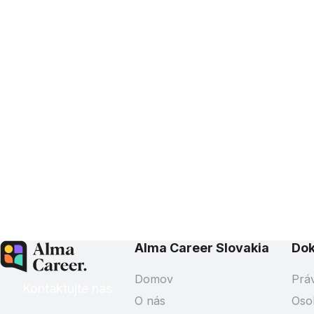
Alma Career Slovakia
Do
Domov
Prá
Kontaktujte nás
O nás
Oso