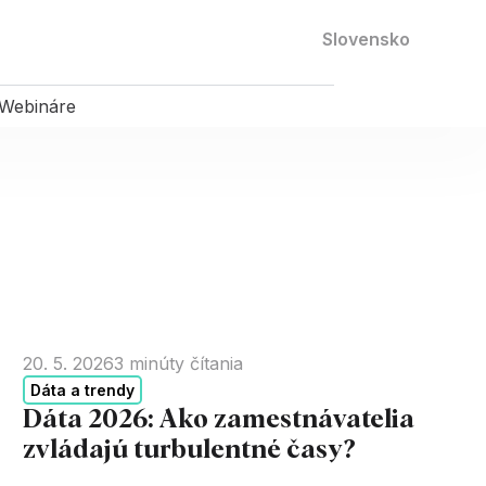
Kontaktujte nás
Slovensko
Webináre
20. 5. 2026
3
minúty čítania
Dáta a trendy
Dáta 2026: Ako zamestnávatelia
zvládajú turbulentné časy?