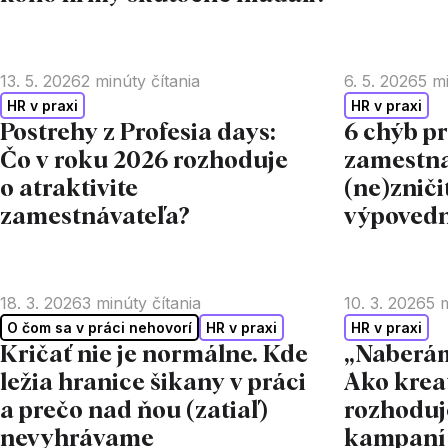
13. 5. 2026
2
minúty čítania
6. 5. 2026
5
mi
HR v praxi
HR v praxi
Postrehy z Profesia days:
6 chýb pr
Čo v roku 2026 rozhoduje
zamestna
o atraktivite
(ne)zniči
zamestnávateľa?
výpovedn
18. 3. 2026
3
minúty čítania
10. 3. 2026
5
m
O čom sa v práci nehovorí
HR v praxi
HR v praxi
Kričať nie je normálne. Kde
„Naberám
ležia hranice šikany v práci
Ako krea
a prečo nad ňou (zatiaľ)
rozhoduj
nevyhrávame
kampaní