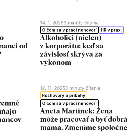
14. 1. 2026
3
minúty čítania
O čom sa v práci nehovorí
HR v praxi
Čo
Alkoholici (nielen)
nanci od
z korporátu: keď sa
?
závislosť skrýva za
výkonom
12. 11. 2025
3
minúty čítania
Rozhovory a príbehy
iremné
O čom sa v práci nehovorí
Aneta Martinek: Žena
íňajú
môže pracovať a byť dobrá
nancov
mama. Zmeníme spoločne